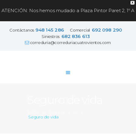
X
ATENCIÓN: Nos hemos mudado a Plaza Pintor Paret 2, 1º A
Correduría de Seguros
948 145 286
692 098 290
Contáctanos
Comercial
Cuatrovientos
682 836 613
Siniestros
correduria@correduriacuatrovientos.com
Vehículos
Particulares
PYMEs
Autónomos
Nosotros
Seguro de vida
Contacto
Inicio
Seguros
...
Seguro de vida